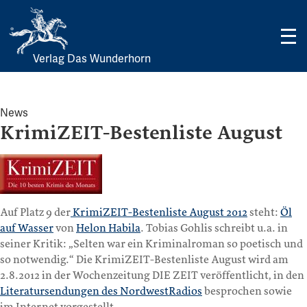
Verlag Das Wunderhorn
Skip
to
content
News
KrimiZEIT-Bestenliste August
Auf Platz 9 der
KrimiZEIT-Bestenliste August 2012
steht:
Öl
auf Wasser
von
Helon Habila
. Tobias Gohlis schreibt u.a. in
seiner Kritik: „Selten war ein Kriminalroman so poetisch und
so notwendig.“ Die KrimiZEIT-Bestenliste August wird am
2.8.2012 in der Wochenzeitung DIE ZEIT veröffentlicht, in den
Literatursendungen des NordwestRadios
besprochen sowie