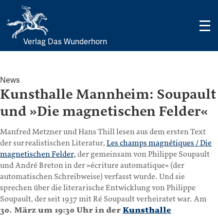
Verlag Das Wunderhorn
Skip
to
content
News
Kunsthalle Mannheim: Soupault
und »Die magnetischen Felder«
Manfred Metzner und Hans Thill lesen aus dem ersten Text
der surrealistischen Literatur,
Les champs magnétiques / Die
magnetischen Felder,
der gemeinsam von Philippe Soupault
und André Breton in der »écriture automatique« (der
automatischen Schreibweise) verfasst wurde. Und sie
sprechen über die literarische Entwicklung von Philippe
Soupault, der seit 1937 mit Ré Soupault verheiratet war. Am
30. März um 19:30 Uhr in der
Kunsthalle