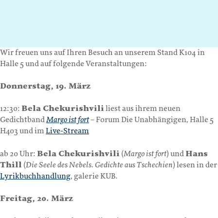
Wir freuen uns auf Ihren Besuch an unserem Stand K104 in
Halle 5 und auf folgende Veranstaltungen:
Donnerstag, 19. März
12:30:
Bela Chekurishvili
liest aus ihrem neuen
Gedichtband
Margo ist fort
– Forum Die Unabhängigen, Halle 5
H403 und im
Live-Stream
ab 20 Uhr:
Bela Chekurishvili
(
Margo ist fort
) und
Hans
Thill
(
Die Seele des Nebels. Gedichte aus Tschechien
) lesen in der
Lyrikbuchhandlung
, galerie KUB.
Freitag, 20. März