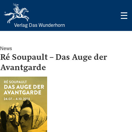
Verlag Das Wunderhorn
Skip
to
content
News
Ré Soupault – Das Auge der
Avantgarde