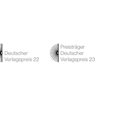
rlag
Netzwerk
rlagsgeschichte
Instagram
esse
Facebook
szeichnungen