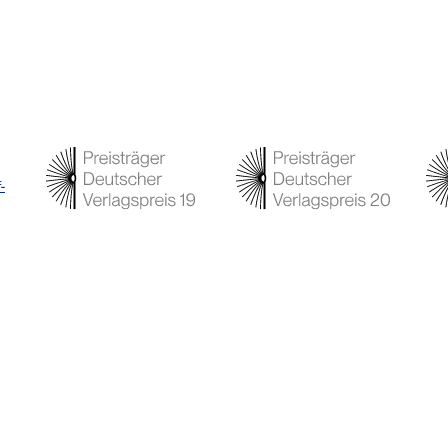
-
Programm
Service
Ve
Autor:innen
Kontakt
Ve
Auslieferungen /
Pr
Bücher
Vertretungen
Herbstprogramm
Au