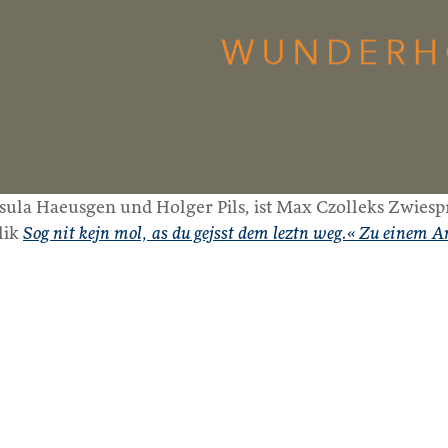
ula Haeusgen und Holger Pils, ist Max Czolleks Zwies
lik
Sog nit kejn mol, as du gejsst dem leztn weg.« Zu einem A