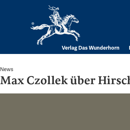
Skip
to
content
Verlag Das Wunderhorn
News
Max Czollek über Hirsc