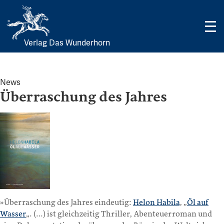
Verlag Das Wunderhorn
Skip
to
content
News
Überraschung des Jahres
»Überraschung des Jahres eindeutig:
Helon Habila
, „
Öl auf
Wasser
„. (…) ist gleichzeitig Thriller, Abenteuerroman und