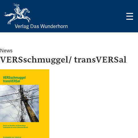
Verlag Das Wunderhorn
Skip
to
content
News
VERSschmuggel/ transVERSal