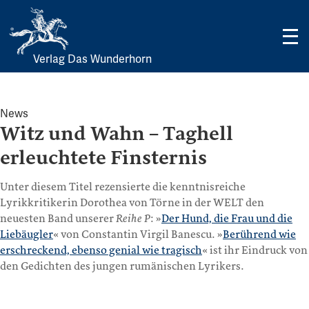
Verlag Das Wunderhorn
Skip
to
content
News
Witz und Wahn – Taghell
erleuchtete Finsternis
Unter diesem Titel rezensierte die kenntnisreiche
Lyrikkritikerin Dorothea von Törne in der WELT den
neuesten Band unserer
Reihe P
: »
Der Hund, die Frau und die
Liebäugler
« von Constantin Virgil Banescu. »
Berührend wie
erschreckend, ebenso genial wie tragisch
« ist ihr Eindruck von
den Gedichten des jungen rumänischen Lyrikers.