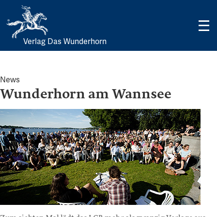
Verlag Das Wunderhorn
Skip
to
content
News
Wunderhorn am Wannsee