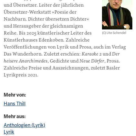
und Übersetzer. Leiter der jährlichen
Übersetzer-Werkstatt »Poesie der
Nachbarn. Dichter übersetzen Dichter«
und Herausgeber der gleichnamigen
Reihe. Bis 2025 künstlerischer Leiter des
(C) Ute Schendel
Künstlerhauses Edenkoben. Zahlreiche
Veröffentlichungen von Lyrik und Prosa, auch im Verlag
Das Wunderhorn. Zuletzt erschien:
Karaoke 2
und
Der
heisere Anarchimedes
, Gedichte und
Neue Dörfer
, Prosa.
Zahlreiche Preise und Auszeichnungen, zuletzt Basler
Lyrikpreis 2021.
Mehr von:
Hans Thill
Mehr aus:
Anthologien (Lyrik)
Lyrik