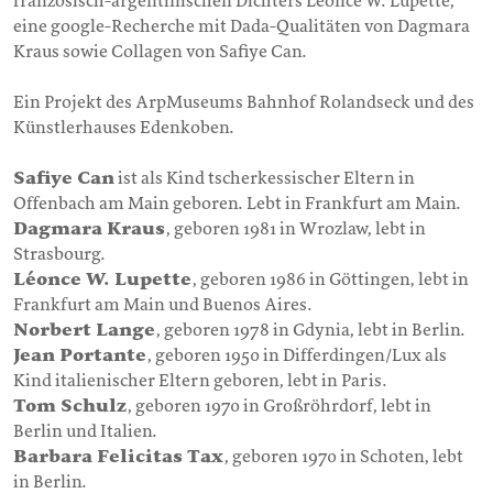
französisch-argentinischen Dichters Léonce W. Lupette,
eine google-Recherche mit Dada-Qualitäten von Dagmara
Kraus sowie Collagen von Safiye Can.
Ein Projekt des ArpMuseums Bahnhof Rolandseck und des
Künstlerhauses Edenkoben.
Safiye Can
ist als Kind tscherkessischer Eltern in
Offenbach am Main geboren. Lebt in Frankfurt am Main.
Dagmara Kraus
, geboren 1981 in Wrozlaw, lebt in
Strasbourg.
Léonce W. Lupette
, geboren 1986 in Göttingen, lebt in
Frankfurt am Main und Buenos Aires.
Norbert Lange
, geboren 1978 in Gdynia, lebt in Berlin.
Jean Portante
, geboren 1950 in Differdingen/Lux als
Kind italienischer Eltern geboren, lebt in Paris.
Tom Schulz
, geboren 1970 in Großröhrdorf, lebt in
Berlin und Italien.
Barbara Felicitas Tax
, geboren 1970 in Schoten, lebt
in Berlin.