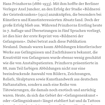
Hans Prinzhorns (1886-1933). Mit ihm hoffte der Berliner
Verleger Axel Juncker, an den Erfolg der Studie »Bildnerei
der Geisteskranken« (1922) anzuknüpfen, die besonders bei
Künstlern und Kunstinteressierten Absatz fand.
Doch der
große Erfolg blieb aus. Während Prinzhorns Erstling heute
in 7. Auflage und Übersetzungen in fünf Sprachen vorliegt,
ist dies hier der erste Reprint von »Bildnerei der
Gefangenen«. Dabei betrat auch diese Publikation
Neuland. Damals waren kaum Abbildungen künstlerischer
Werke aus Gefängnissen und Zuchthäusern bekannt, die
Kreativität von Gefangenen wurde ebenso wenig geschätzt
wie die von Anstaltspatienten. Prinzhorn präsentierte in
88, zum Teil farbigen Abbildungen nicht nur eine
beeindruckende Auswahl von Bildern, Zeichnungen,
Reliefs, Skulpturen sowie Kunsthandwerk aus deutschen
Haftanstalten, sondern auch eine Reihe von
Tätowierungen, die damals noch exotisch und anrüchig
waren. Heute, da sich das Gebiet der »Gefangenenkunst «
oder »Gefängniskunst« längst etabliert hat und da Tattoos