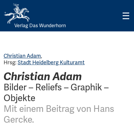
Verlag Das Wunderhorn
Skip
to
content
Christian Adam
,
Hrsg:
Stadt Heidelberg Kulturamt
Christian Adam
Bilder – Reliefs – Graphik –
Objekte
Mit einem Beitrag von Hans
Gercke.