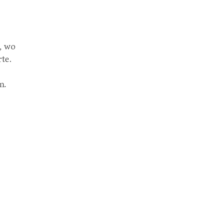
, wo
te.
m.