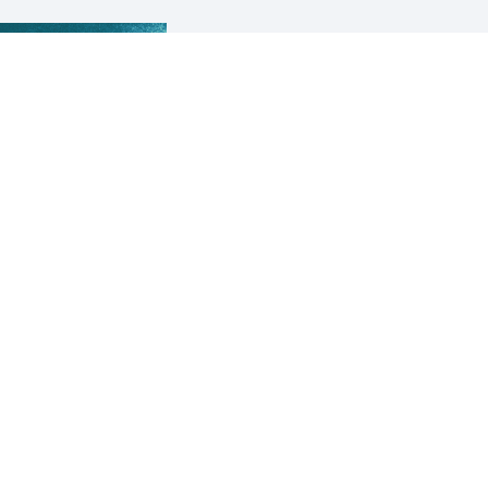
Andruchowytsch,
Hrsg: Thomas Röske, Ingr
etzung: Adrian
von Beyme
er
Alles Kunst?
e in die Ukraine