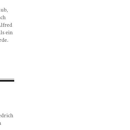
aub,
ich
Alfred
ls ein
rde.
edrich
n