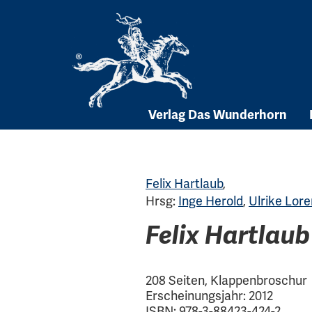
Skip
to
content
Verlag Das Wunderhorn
Felix Hartlaub
,
Hrsg:
Inge Herold
,
Ulrike Lore
Felix Hartlau
208 Seiten, Klappenbroschur
Erscheinungsjahr: 2012
ISBN: 978-3-88423-424-2