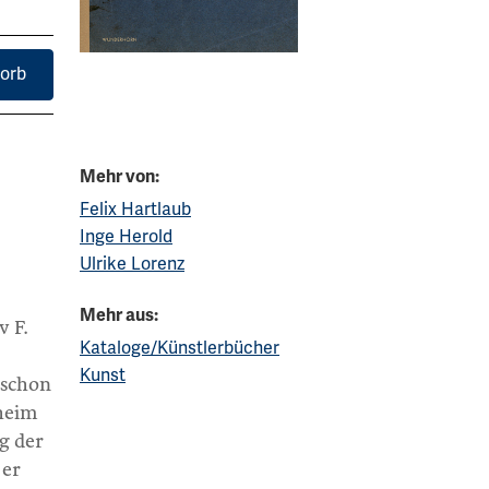
orb
Mehr von:
Felix Hartlaub
Inge Herold
Ulrike Lorenz
Mehr aus:
v F.
Kataloge/Künstlerbücher
Kunst
 schon
heim
ng der
 er