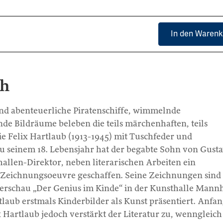
In den Warenk
ch
nd abenteuerliche Piratenschiffe, wimmelnde
 Bildräume beleben die teils märchenhaften, teils
e Felix Hartlaub (1913-1945) mit Tuschfeder und
 zu seinem 18. Lebensjahr hat der begabte Sohn von Gusta
allen-Direktor, neben literarischen Arbeiten ein
 Zeichnungsoeuvre geschaffen. Seine Zeichnungen sind
derschau „Der Genius im Kinde“ in der Kunsthalle Mann
rtlaub erstmals Kinderbilder als Kunst präsentiert. Anfa
x Hartlaub jedoch verstärkt der Literatur zu, wenngleich