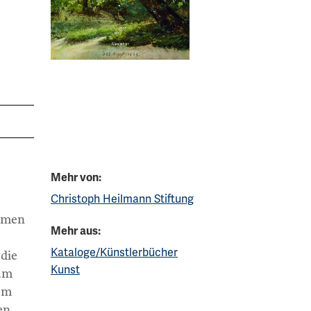
Mehr von:
Christoph Heilmann Stiftung
ahmen
Mehr aus:
Kataloge/Künstlerbücher
 die
Kunst
 um
em
en