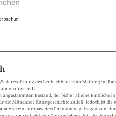
nchen
nbroschur
ch
 Wiedereröffnung des Lenbachhauses im Mai 2013 im R
tion vorgestellt.
n angestammten Bestand, der bisher alleine Einblicke in
ür die Münchner Kunstgeschichte zuließ. Jedoch ist die
smalerei ein europaweites Phänomen, getragen von ein
Bewusstsein subjektiven Naturerlebens. Für die deutsch