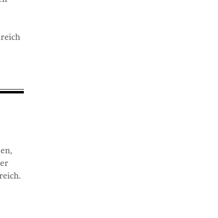
kreich
hen,
der
reich.