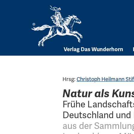
Skip
to
content
Verlag Das Wunderhorn
Hrsg:
Christoph Heilmann Sti
Natur als Kun
Frühe Landschafts
Deutschland und 
aus der Sammlung