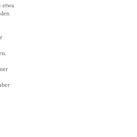
– etwa
nden
er
en.
iner
aber