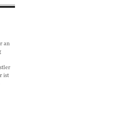
r an
g
stler
 ist
e