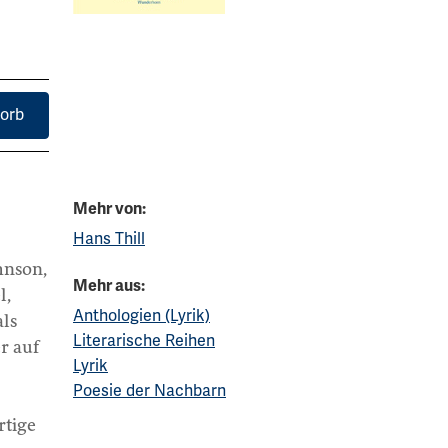
orb
Mehr von:
Hans Thill
hnson,
Mehr aus:
l,
Anthologien (Lyrik)
als
Literarische Reihen
r auf
Lyrik
Poesie der Nachbarn
rtige