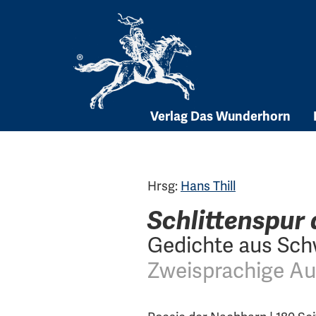
Skip
to
content
Verlag Das Wunderhorn
Hrsg:
Hans Thill
Schlittenspur
Gedichte aus Sc
Zweisprachige A