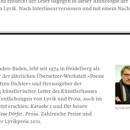
z entdeckt der Leser dagegen in dieser Anthologie der
n Lyrik. Nach Interlinearversionen und mit einem Nac
aden-Baden, lebt seit 1974 in Heidelberg als
r der jährlichen Übersetzer-Werkstatt »Poesie
tzen Dichter« und Herausgeber der
 künstlerischer Leiter des Künstlerhauses
fentlichungen von Lyrik und Prosa, auch im
tzt erschien:
Karaoke 2
und
Der heisere
(C) Ute Sc
eue Dörfer
, Prosa. Zahlreiche Preise und
r Lyrikpreis 2021.