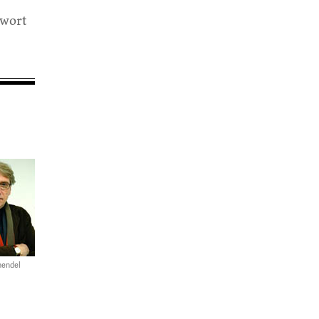
hwort
hendel