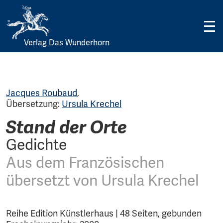
Verlag Das Wunderhorn
Skip
to
content
Jacques Roubaud
,
Übersetzung:
Ursula Krechel
Stand der Orte
Gedichte
Aus dem Französischen
übersetzt von Ursula Krechel
Reihe Edition Künstlerhaus | 48 Seiten, gebunden