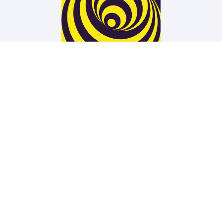
Arne Rautenberg
19 TÜREN
Wir unterstützen die Arbeit der Kurt Wolff Stiftung zur
Förderung einer vielfältigen Verlags- und Literaturszene:
www.Kurt-Wolff-Stiftung.de