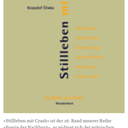
»Stillleben mit Crash« ist der 26. Band unserer Reihe
»Poesie der Nachbarn«, er widmet sich der polnischen