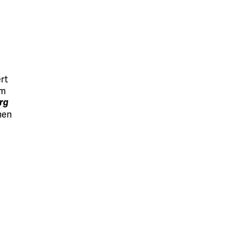
rt
mm
rg
nen