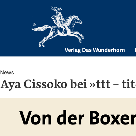
Skip
to
content
Verlag Das Wunderhorn
News
Aya Cissoko bei »ttt – t