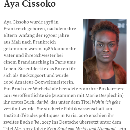
Aya Cissoko
Aya Cissoko wurde 1978 in
Frankreich geboren, nachdem ihre
Eltern Anfang der 1970er Jahre
aus Mali nach Frankreich
gekommen waren. 1986 kamen ihr
Vater und ihre Schwester bei
einem Brandanschlag in Paris ums
Leben. Sie entdeckte das Boxen für
sich als Rückzugsort und wurde
2006 Amateur-Boxweltmeisterin.
Ein Bruch der Wirbelsäule beendete 2010 ihre Boxkarriere.
2011 veröffentlichte sie (zusammen mit Marie Desplechin)
ihr erstes Buch,
danbé
, das unter dem Titel
Wohin ich gehe
verfilmt wurde. Sie studierte Politikwissenschaft am
Institut d’études politiques in Paris. 2016 erschien ihr
zweites Buch
n’ba
, 2017 ins Deutsche übersetzt unter dem
Titel
Ma
. 2023 folgte
Kein Kind von Nichts und Niemand
– ein