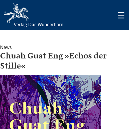
Verlag Das Wunderhorn
Skip
to
content
News
Chuah Guat Eng »Echos der
Stille«