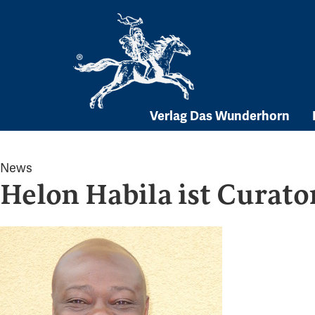
Skip
to
content
Verlag Das Wunderhorn
News
Helon Habila ist Curator