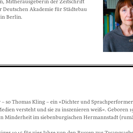
lin, Mitherausgeberin der Zeitschrift
er Deutschen Akademie für Städtebau
in Berlin.
r – so Thomas Kling – ein »Dichter und Sprachperformer
Medien versteht und sie zu inszenieren weiß«. Geboren 1
en Minderheit im siebenburgischen Hermannstadt (rum
riger 1945 für vier Jahre von den Russen zur Zwangsarbe