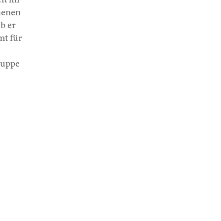
nenen
eb er
mt für
ruppe