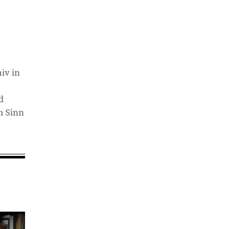
iv in
d
m Sinn