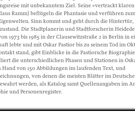
ngsreise mit unbekanntem Ziel. Seine »vertrackt klaren
Klaus Ramm) beflügeln die Phantasie und verführen zu
Eigenwelten. Sinn kommt und geht durch die Hintertür,
ustand. Die Stadtplanerin und Stadtforscherin Heidede
von 1973 bis 1985 in der Clausewitzstraße 2 in Berlin in e
t lebte und mit Oskar Pastior bis zu seinem Tod im Ok
takt stand, gibt Einblicke in die Pastiorsche Biographie
lliert die unterschiedlichen Phasen und Stationen in Osk
n Hand von 150 Abbildungen im laufenden Text, und
 Zeichnungen, von denen die meisten Blätter im Deutsch
bewahrt werden, als Katalog samt Quellenangaben im A
hie und Personenregister.