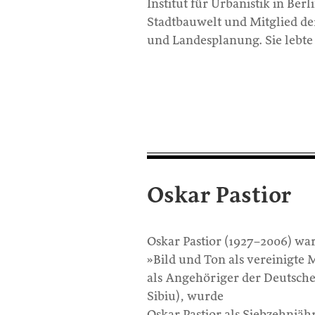
Institut für Urbanistik in Ber
Stadtbauwelt und Mitglied d
und Landesplanung. Sie lebte 
Oskar Pastior
Oskar Pastior (1927–2006) wa
»Bild und Ton als vereinigte 
als Angehöriger der Deutsch
Sibiu), wurde
Oskar Pastior als Siebzehnjäh