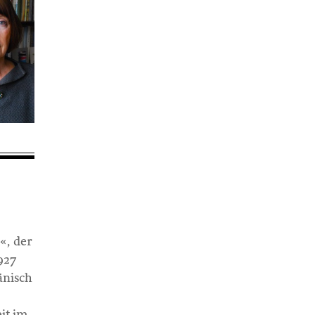
«, der
927
änisch
it im