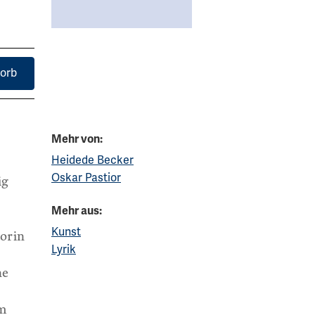
orb
Mehr von:
Heidede Becker
Oskar Pastior
ig
Mehr aus:
Kunst
torin
Lyrik
ne
im