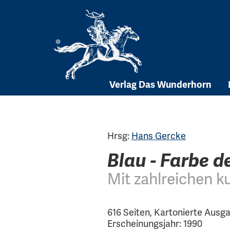
Skip
to
content
Verlag Das Wunderhorn
Hrsg:
Hans Gercke
Blau - Farbe d
Mit zahlreichen k
616 Seiten, Kartonierte Ausg
Erscheinungsjahr: 1990