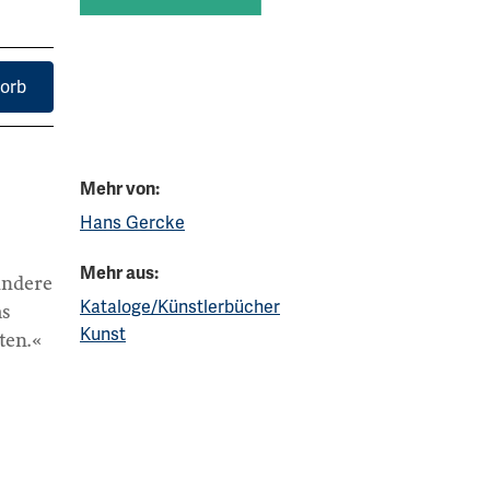
orb
Mehr von:
Hans Gercke
Mehr aus:
andere
Kataloge/Künstlerbücher
ms
Kunst
ten.«