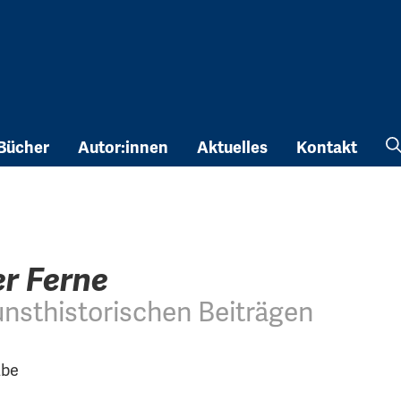
Bücher
Autor:innen
Aktuelles
Kontakt
er Ferne
unsthistorischen Beiträgen
abe