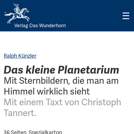
Verlag Das Wunderhorn
Skip
to
content
Ralph Künzler
Das kleine Planetarium
Mit Sternbildern, die man am
Himmel wirklich sieht
Mit einem Taxt von Christoph
Tannert.
36 Seiten, Spezialkarton