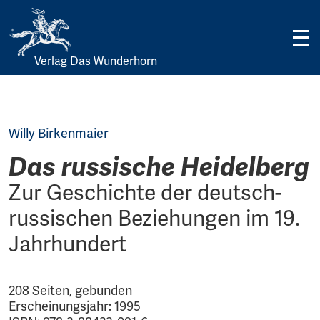
Verlag Das Wunderhorn
Skip
to
content
Willy Birkenmaier
Das russische Heidelberg
Zur Geschichte der deutsch-
russischen Beziehungen im 19.
Jahrhundert
208 Seiten, gebunden
Erscheinungsjahr: 1995