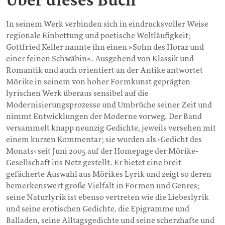
Über dieses Buch
In seinem Werk verbinden sich in eindrucksvoller Weise
regionale Einbettung und poetische Weltläufigkeit;
Gottfried Keller nannte ihn einen »Sohn des Horaz und
einer feinen Schwäbin«. Ausgehend von Klassik und
Romantik und auch orientiert an der Antike antwortet
Mörike in seinem von hoher Formkunst geprägten
lyrischen Werk überaus sensibel auf die
Modernisierungsprozesse und Umbrüche seiner Zeit und
nimmt Entwicklungen der Moderne vorweg. Der Band
versammelt knapp neunzig Gedichte, jeweils versehen mit
einem kurzen Kommentar; sie wurden als ›Gedicht des
Monats‹ seit Juni 2005 auf der Homepage der Mörike-
Gesellschaft ins Netz gestellt. Er bietet eine breit
gefächerte Auswahl aus Mörikes Lyrik und zeigt so deren
bemerkenswert große Vielfalt in Formen und Genres;
seine Naturlyrik ist ebenso vertreten wie die Liebeslyrik
und seine erotischen Gedichte, die Epigramme und
Balladen, seine Alltagsgedichte und seine scherzhafte und