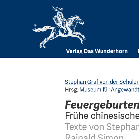
Skip
to
content
Verlag Das Wunderhorn
Stephan Graf von der Schule
Hrsg:
Museum für Angewandte
Feuergeburte
Frühe chinesisch
Texte von Stepha
Rainald Simon