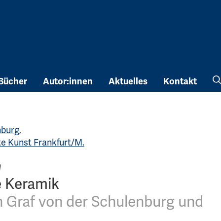
Bücher
Autor:innen
Aktuelles
Kontakt
nburg
,
 Kunst Frankfurt/M.
n
e Keramik
n Graf von der Schulenburg und