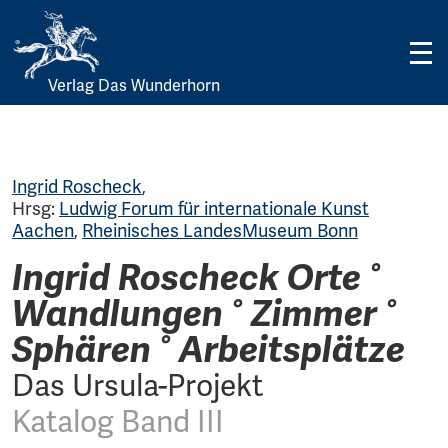
Verlag Das Wunderhorn
Skip
to
content
Ingrid Roscheck
,
Hrsg:
Ludwig Forum für internationale Kunst
Aachen
,
Rheinisches LandesMuseum Bonn
Ingrid Roscheck Orte °
Wandlungen ° Zimmer °
Sphären ° Arbeitsplätze
Das Ursula-Projekt
Katalog Band III