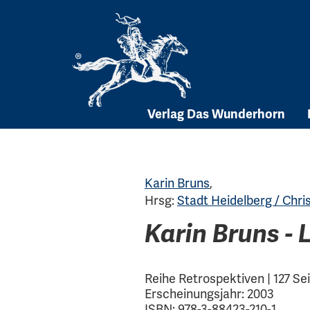
Skip
to
content
Verlag Das Wunderhorn
Karin Bruns
,
Hrsg:
Stadt Heidelberg / Chri
Karin Bruns -
Reihe Retrospektiven | 127 S
Erscheinungsjahr: 2003
ISBN: 978-3-88423-210-1