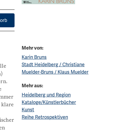
orb
Mehr von:
Karin Bruns
Stadt Heidelberg / Christiane
lle
Muelder-Bruns / Klaus Muelder
n)
rn.
Mehr aus:
e
Heidelberg und Region
 immer
Kataloge/Künstlerbücher
 klare
Kunst
Reihe Retrospektiven
ischer
gen