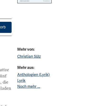
orb
Mehr von:
Christian Sülz
Mehr aus:
ative
Anthologien (Lyrik)
fünf
Lyrik
, die
Noch mehr ...
eladen