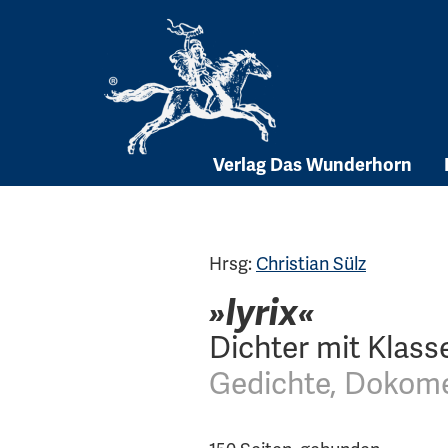
Skip
to
content
Verlag Das Wunderhorn
Hrsg:
Christian Sülz
»lyrix«
Dichter mit Klass
Gedichte, Dokome