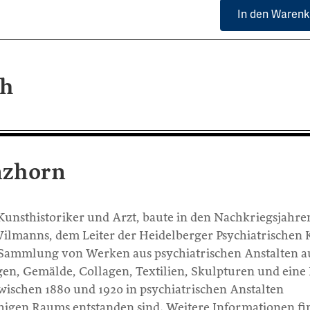
In den Warenk
ch
nzhorn
Kunsthistoriker und Arzt, baute in den Nachkriegsjahre
Wilmanns, dem Leiter der Heidelberger Psychiatrischen K
ge Sammlung von Werken aus psychiatrischen Anstalten au
n, Gemälde, Collagen, Textilien, Skulpturen und eine 
zwischen 1880 und 1920 in psychiatrischen Anstalten
higen Raums entstanden sind. Weitere Informationen f