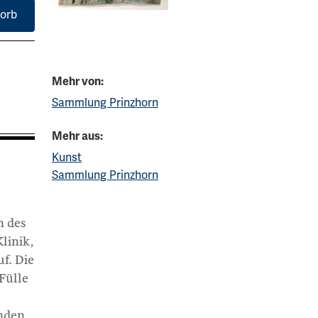
orb
Mehr von:
Sammlung Prinzhorn
Mehr aus:
Kunst
Sammlung Prinzhorn
n des
linik,
f. Die
Fülle
inden