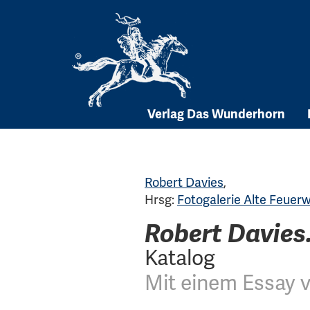
Skip
to
content
Verlag Das Wunderhorn
Robert Davies
,
Hrsg:
Fotogalerie Alte Feuer
Robert Davies.
Katalog
Mit einem Essay 