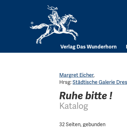
Skip
to
content
Verlag Das Wunderhorn
Margret Eicher
,
Hrsg:
Städtische Galerie Dre
Ruhe bitte !
Katalog
32 Seiten, gebunden