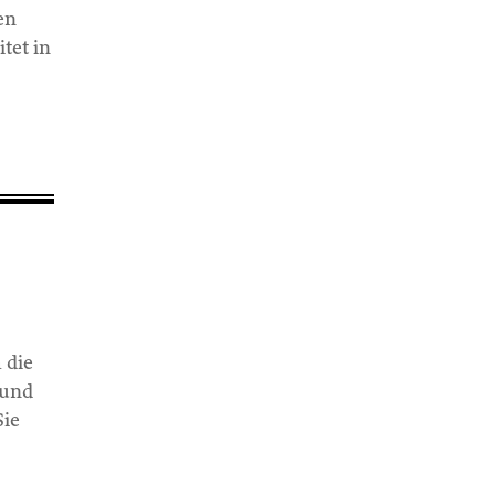
en
tet in
 die
 und
Sie