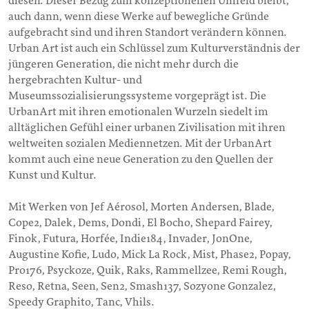
diesen. Dieser Bezug zum konzeptionellen Umfeld bleibt,
auch dann, wenn diese Werke auf bewegliche Gründe
aufgebracht sind und ihren Standort verändern können.
Urban Art ist auch ein Schlüssel zum Kulturverständnis der
jüngeren Generation, die nicht mehr durch die
hergebrachten Kultur- und
Museumssozialisierungssysteme vorgeprägt ist. Die
UrbanArt mit ihren emotionalen Wurzeln siedelt im
alltäglichen Gefühl einer urbanen Zivilisation mit ihren
weltweiten sozialen Mediennetzen. Mit der UrbanArt
kommt auch eine neue Generation zu den Quellen der
Kunst und Kultur.
Mit Werken von Jef Aérosol, Morten Andersen, Blade,
Cope2, Dalek, Dems, Dondi, El Bocho, Shepard Fairey,
Finok, Futura, Horfée, Indie184, Invader, JonOne,
Augustine Kofie, Ludo, Mick La Rock, Mist, Phase2, Popay,
Pro176, Psyckoze, Quik, Raks, Rammellzee, Remi Rough,
Reso, Retna, Seen, Sen2, Smash137, Sozyone Gonzalez,
Speedy Graphito, Tanc, Vhils.