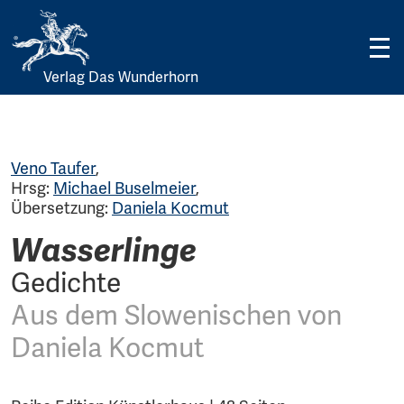
Verlag Das Wunderhorn
Skip
to
content
Veno Taufer
,
Hrsg:
Michael Buselmeier
,
Übersetzung:
Daniela Kocmut
Wasserlinge
Gedichte
Aus dem Slowenischen von
Daniela Kocmut