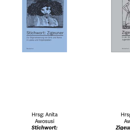
Hrsg:
Anita
Hrs
Awosusi
Aw
Stichwort:
Zigeu