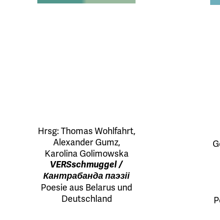
Hrsg:
Thomas Wohlfahrt
,
Alexander Gumz
,
G
Karolina Golimowska
VERSschmuggel /
Кантрабанда паэзіі
Poesie aus Belarus und
Deutschland
P