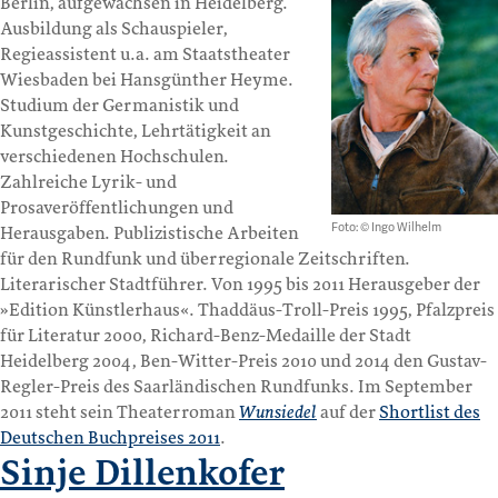
Berlin, aufgewachsen in Heidelberg.
Ausbildung als Schauspieler,
Regieassistent u.a. am Staatstheater
Wiesbaden bei Hansgünther Heyme.
Studium der Germanistik und
Kunstgeschichte, Lehrtätigkeit an
verschiedenen Hochschulen.
Zahlreiche Lyrik- und
Prosaveröffentlichungen und
Foto: © Ingo Wilhelm
Herausgaben. Publizistische Arbeiten
für den Rundfunk und überregionale Zeitschriften.
Literarischer Stadtführer. Von 1995 bis 2011 Herausgeber der
»Edition Künstlerhaus«. Thaddäus-Troll-Preis 1995, Pfalzpreis
für Literatur 2000, Richard-Benz-Medaille der Stadt
Heidelberg 2004, Ben-Witter-Preis 2010 und 2014 den Gustav-
Regler-Preis des Saarländischen Rundfunks. Im September
2011 steht sein Theaterroman
Wunsiedel
auf der
Shortlist des
Deutschen Buchpreises 2011
.
Sinje Dillenkofer