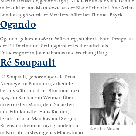
Martin Liebscher, geboren 1964, studierte an der Städelschule
in Frankfurt am Main sowie an der Slade School of Fine Art in
London.1996 wurde er Meisterschüler bei Thomas Bayrle.
Ogando
Ogando, geboren 1962 in Würzburg, studierte Foto-Design an
der FH Dortmund. Seit 1990 ist er freiberuflich als
Fotodesigner in Journalismus und Werbung tätig.
Ré Soupault
Ré Soupault, geboren 1901 als Erna
Niemeyer in Pommern, arbeitete
bereits während ihres Studiums 1921–
1925 am Bauhaus in Weimar. Über
ihren ersten Mann, den Dadaisten
und Filmkünstler Hans Richter,
lernte sie u. a. Man Ray und Sergeij
Eisenstein kennen. 1931 gründete sie
© Manfred Metzner
in Paris ihr erstes eigenes Modestudio