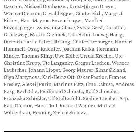
Czernin, Michael Donhauser, Ernst-Jürgen Dreyer,
Werner Dürrson, Oswald Egger, Günter Eich, Margret
Eicher, Hans Magnus Enzensberger, Manfred
Enzensperger, Zsuzsanna Ghase, Sylvia Geist, Dorothea
Grünzweig, Martin Grzimek, Ulla Hahn, Ludwig Harig,
Dietrich Harth, Peter Härtling, Günter Herburger, Norbert
Hummelt, Ossip Kalenter, Joachim Kalka, Hermann
Kinder, Thomas Kling, Uwe Kolbe, Ursula Krechel, Ute-
Christine Krupp, Ute Langanky, Gregor Laschen, Werner
Laubscher, Johann Lippet, Georg Maurer, Einar Økland,
Olga Martynova, Karl-Heinz Ott, Oskar Pastior, Frances
Presley, Alexeij Purin, Marinus Pütz, Ilma Rakusa, Andreas
Rasp, Karl Riha, Ferdinand Schmatz, Rolf Schneider,
Franziska Schößler, Ulf Stolterfoht, Sophie Taeuber-Arp,
Ralf Thenior, Hans Thill, Richard Wagner, Michael
Wildenhain, Henning Ziebritzki u.v.a.