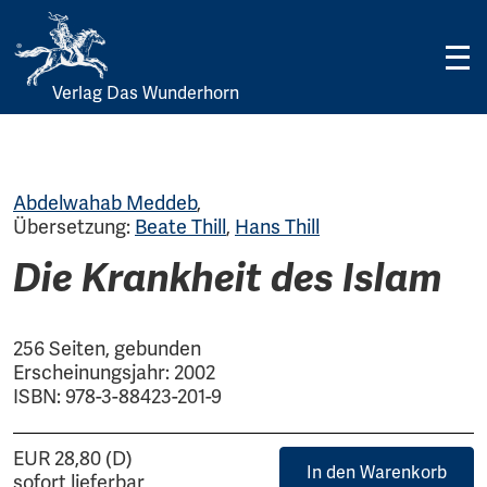
Verlag Das Wunderhorn
Skip
to
content
Abdelwahab Meddeb
,
Übersetzung:
Beate Thill
,
Hans Thill
Die Krankheit des Islam
256 Seiten, gebunden
Erscheinungsjahr: 2002
ISBN: 978-3-88423-201-9
EUR 28,80 (D)
In den Warenkorb
sofort lieferbar