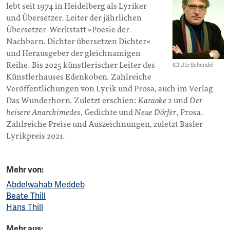
lebt seit 1974 in Heidelberg als Lyriker
und Übersetzer. Leiter der jährlichen
Übersetzer-Werkstatt »Poesie der
Nachbarn. Dichter übersetzen Dichter«
und Herausgeber der gleichnamigen
Reihe. Bis 2025 künstlerischer Leiter des
(C) Ute Schendel
Künstlerhauses Edenkoben. Zahlreiche
Veröffentlichungen von Lyrik und Prosa, auch im Verlag
Das Wunderhorn. Zuletzt erschien:
Karaoke 2
und
Der
heisere Anarchimedes
, Gedichte und
Neue Dörfer
, Prosa.
Zahlreiche Preise und Auszeichnungen, zuletzt Basler
Lyrikpreis 2021.
Mehr von:
Abdelwahab Meddeb
Beate Thill
Hans Thill
Mehr aus: