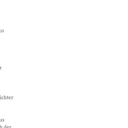
ko
r
ichter
us
h der