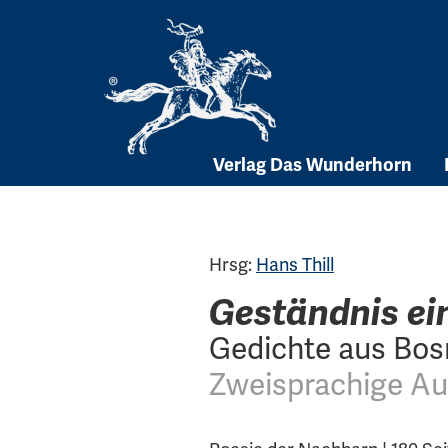
Skip
to
content
Verlag Das Wunderhorn
Hrsg:
Hans Thill
Geständnis ei
Gedichte aus Bos
Zweisprachige Au