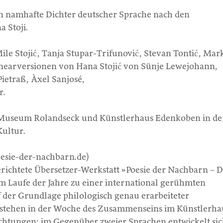
n namhafte Dichter deutscher Sprache nach den
 Stoji.
Mile Stojić, Tanja Stupar-Trifunović, Stevan Tontić, Mar
linearversionen von Hana Stojić von Sünje Lewejohann,
Pietraß, Àxel Sanjosé,
r.
p Museum Rolandseck und Künstlerhaus Edenkoben in de
Kultur.
esie-der-nachbarn.de)
richtete Übersetzer-Werkstatt »Poesie der Nachbarn – D
im Laufe der Jahre zu einer international gerühmten
f der Grundlage philologisch genau erarbeiteter
tstehen in der Woche des Zusammenseins im Künstlerha
chtungen; im Gegenüber zweier Sprachen entwickelt sic