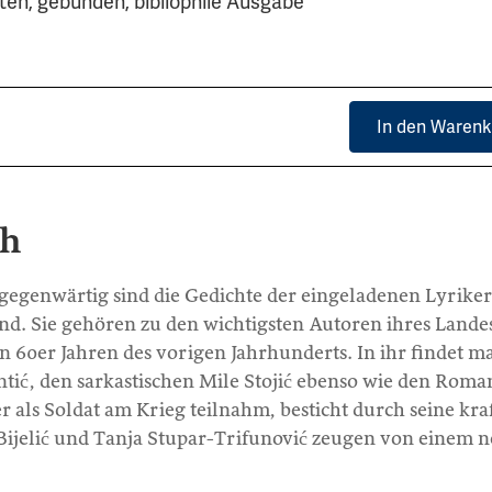
ten, gebunden, bibliophile Ausgabe
In den Warenk
ch
gegenwärtig sind die Gedichte der eingeladenen Lyriker
nd. Sie gehören zu den wichtigsten Autoren ihres Landes
den 60er Jahren des vorigen Jahrhunderts. In ihr findet 
tić, den sarkastischen Mile Stojić ebenso wie den Roma
r als Soldat am Krieg teilnahm, besticht durch seine kra
 Bijelić und Tanja Stupar-Trifunović zeugen von einem 