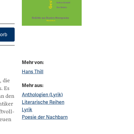
orb
Mehr von:
Hans Thill
, die
Mehr aus:
. Es
Anthologien (Lyrik)
man den
Literarische Reihen
ntiker
Lyrik
ftvoll-
Poesie der Nachbarn
neuen