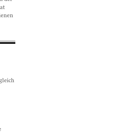
at
hienen
gleich
e