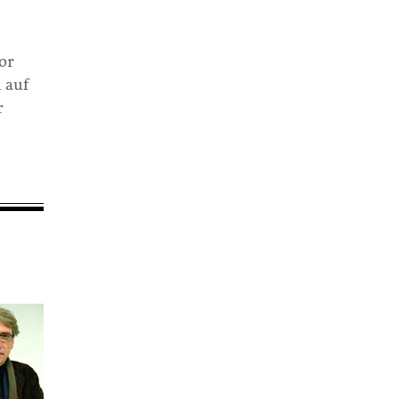
or
 auf
r