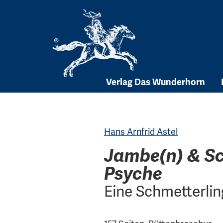
Skip
to
content
Verlag Das Wunderhorn
Hans Arnfrid Astel
Jambe(n) & Sc
Psyche
Eine Schmetterli