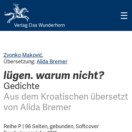
Verlag Das Wunderhorn
Skip
to
content
Zvonko Maković
,
Übersetzung:
Alida Bremer
lügen. warum nicht?
Gedichte
Aus dem Kroatischen übersetzt
von Alida Bremer
Reihe P | 96 Seiten, gebunden, Softcover