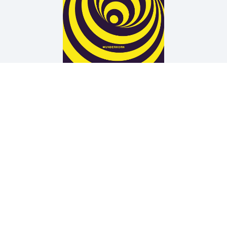
Arne Rautenberg
19 TÜREN
Wir unterstützen die Arbeit der Kurt Wolff Stiftung zur
Förderung einer vielfältigen Verlags- und Literaturszene:
www.Kurt-Wolff-Stiftung.de