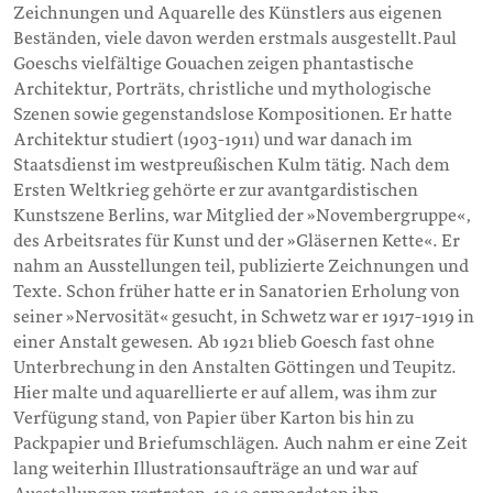
Zeichnungen und Aquarelle des Künstlers aus eigenen
Beständen, viele davon werden erstmals ausgestellt.Paul
Goeschs vielfältige Gouachen zeigen phantastische
Architektur, Porträts, christliche und mythologische
Szenen sowie gegenstandslose Kompositionen. Er hatte
Architektur studiert (1903-1911) und war danach im
Staatsdienst im westpreußischen Kulm tätig. Nach dem
Ersten Weltkrieg gehörte er zur avantgardistischen
Kunstszene Berlins, war Mitglied der »Novembergruppe«,
des Arbeitsrates für Kunst und der »Gläsernen Kette«. Er
nahm an Ausstellungen teil, publizierte Zeichnungen und
Texte. Schon früher hatte er in Sanatorien Erholung von
seiner »Nervosität« gesucht, in Schwetz war er 1917-1919 in
einer Anstalt gewesen. Ab 1921 blieb Goesch fast ohne
Unterbrechung in den Anstalten Göttingen und Teupitz.
Hier malte und aquarellierte er auf allem, was ihm zur
Verfügung stand, von Papier über Karton bis hin zu
Packpapier und Briefumschlägen. Auch nahm er eine Zeit
lang weiterhin Illustrationsaufträge an und war auf