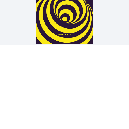
Arne Rautenberg
19 TÜREN
Wir unterstützen die Arbeit der Kurt Wolff Stiftung zur
Förderung einer vielfältigen Verlags- und Literaturszene:
www.Kurt-Wolff-Stiftung.de