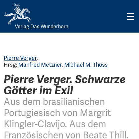
Verlag Das Wunderhorn
Skip
to
content
Pierre Verger
,
Hrsg:
Manfred Metzner
,
Michael M. Thoss
Pierre Verger. Schwarze
Götter im Exil
Aus dem brasilianischen
Portugiesisch von Margrit
Klingler-Clavijo. Aus dem
Französischen von Beate Thill.