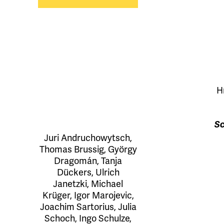
H
Sc
Juri Andruchowytsch
,
Thomas Brussig
,
György
Dragomán
,
Tanja
Dückers
,
Ulrich
Janetzki
,
Michael
Krüger
,
Igor Marojevic
,
Joachim Sartorius
,
Julia
Schoch
,
Ingo Schulze
,