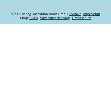
© 2026 Verlag Das Wunderhorn GmbH
Kontakt
|
Impressum
Shop:
AGBs
|
Widerrufsbelehrung
|
Datenschutz